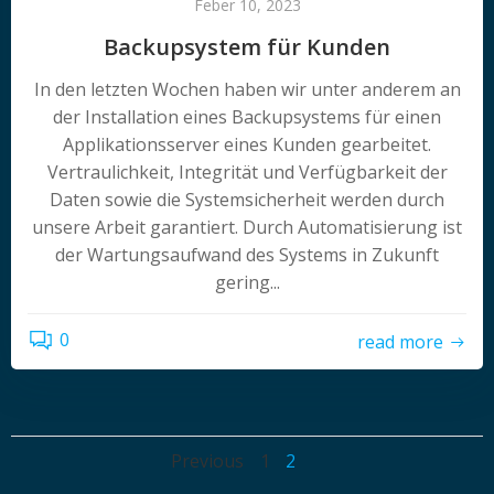
Feber 10, 2023
Backupsystem für Kunden
In den letzten Wochen haben wir unter anderem an
der Installation eines Backupsystems für einen
Applikationsserver eines Kunden gearbeitet.
Vertraulichkeit, Integrität und Verfügbarkeit der
Daten sowie die Systemsicherheit werden durch
unsere Arbeit garantiert. Durch Automatisierung ist
der Wartungsaufwand des Systems in Zukunft
gering...
0
read more
Posts
Posts
Page
Page
Previous
1
2